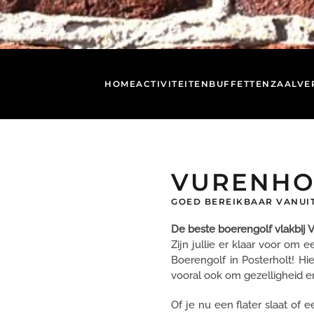
HOME
ACTIVITEITEN
BUFFETTEN
ZAALVE
VURENHO
GOED BEREIKBAAR VANUI
De beste boerengolf vlakbij 
Zijn jullie er klaar voor om
Boerengolf in Posterholt! Hi
vooral ook om gezelligheid e
Of je nu een flater slaat of 