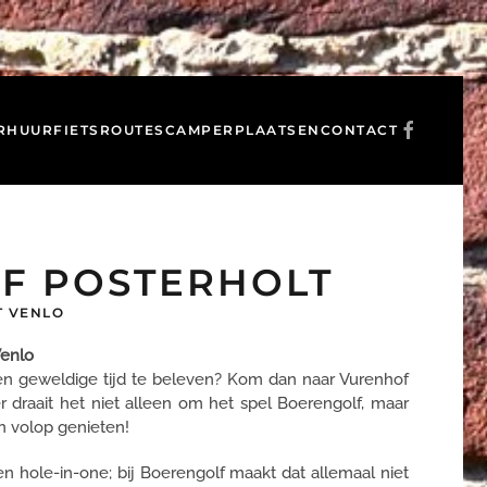
RHUUR
FIETSROUTES
CAMPERPLAATSEN
CONTACT
F POSTERHOLT
T VENLO
Venlo
 een geweldige tijd te beleven? Kom dan naar Vurenhof
er draait het niet alleen om het spel Boerengolf, maar
n volop genieten!
een hole-in-one; bij Boerengolf maakt dat allemaal niet