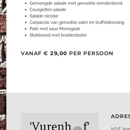
Gemengde salade met gerookte eendenborst
Courgettes salade
Salade nicoise
Carpaccio van gerookte zalm en truffeldressing
Paté met saus Monegask
Stokbrood met kruidenboter
VANAF €
29,00
PER PERSOON
ADRE
V.O.F. Vu