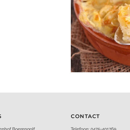
S
CONTACT
renhof Boerengolf
Telefoon: 0475-401769