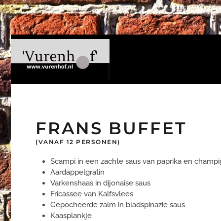
Skip
to
main
content
FRANS BUFFET
(VANAF 12 PERSONEN)
Scampi in een zachte saus van paprika en champ
Aardappelgratin
Varkenshaas in dijonaise saus
Fricassee van Kalfsvlees
Gepocheerde zalm in bladspinazie saus
Kaasplankje